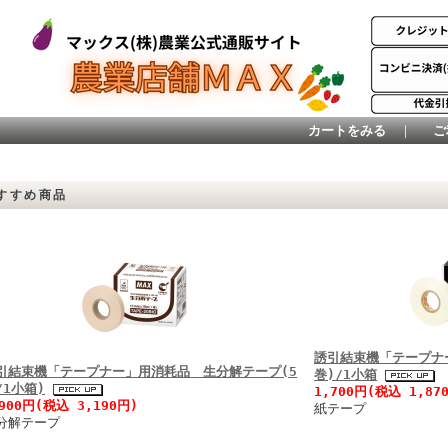
カートをみる
｜
ご
すすめ商品
誘引結束機「テープナ
引結束機「テープナー」用消耗品 生分解テープ(5
巻)/1小箱
/1小箱)
1,700円(税込 1,87
,900円(税込 3,190円)
紙テープ
分解テープ