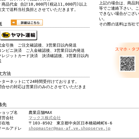
上記の場合は、商品到
商品代金 合計10,000円(税込11,000円)以上
等でご連絡下さい。
注文で送料当社負担とさせていただきます。
できない場合がござ
い。
配送
その際の送料は当社
金引換 ご注文確認後、3営業日以内発送
ンビニ決済 ご入金確認後、3営業日以内発送
レジットカード決済 決済確認後、3営業日以内
送
文方法
ンターネットにて24時間受付けております。
問合せの対応は営業日のみのとさせていただきま
。
絡先
ョップ名
農業店舗MAX
営会社
マックス株式会社
在地
〒103-8502 東京都中央区日本橋箱崎町6-6
ールアドレ
shopmaster@max-af.ve.shopserve.jp