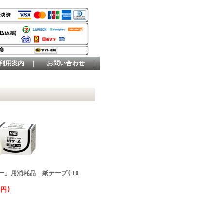
利用案内
｜
お問い合わせ
｜
ー」用消耗品 紙テープ(10
0円)