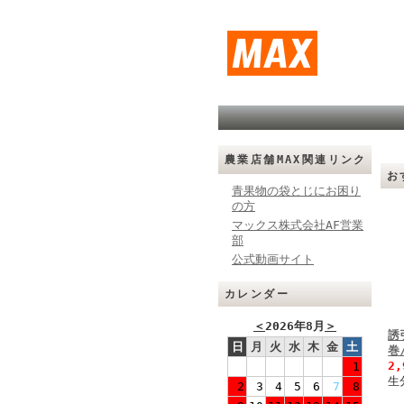
農業店舗MAX関連リンク
お
青果物の袋とじにお困り
の方
マックス株式会社AF営業
部
公式動画サイト
カレンダー
＜
2026年8月
＞
誘
日
月
火
水
木
金
土
巻
2
1
生
2
3
4
5
6
7
8