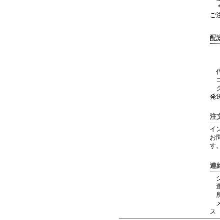
＊
ご
代
コ
ク
発
注
イ
お
す
連
シ
運
所
メ
ス