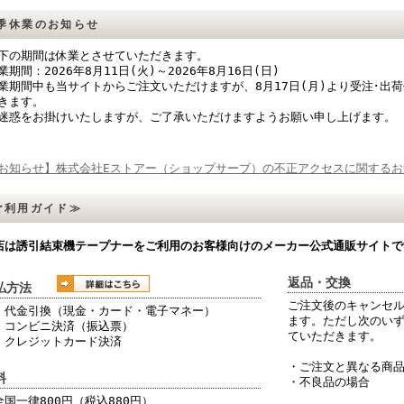
季休業のお知らせ
下の期間は休業とさせていただきます。
業期間：2026年8月11日(火)～2026年8月16日(日)
業期間中も当サイトからご注文いただけますが、8月17日(月)より受注･出
きます。
迷惑をお掛けいたしますが、ご了承いただけますようお願い申し上げます。
お知らせ】株式会社Eストアー（ショップサーブ）の不正アクセスに関するお
ご利用ガイド≫
店は誘引結束機テープナーをご利用のお客様向けのメーカー公式通販サイトで
返品・交換
払方法
ご注文後のキャンセ
代金引換（現金・カード・電子マネー）
ます。ただし次のい
コンビニ決済（振込票）
ていただきます。
クレジットカード決済
・ご注文と異なる商
料
・不良品の場合
国一律800円（税込880円）